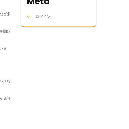
Meta
など多
ログイン
を開始
いま
バスな
が免許