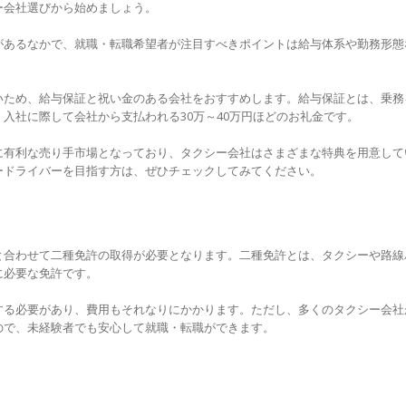
ー会社選びから始めましょう。
があるなかで、就職・転職希望者が注目すべきポイントは給与体系や勤務形態
いため、給与保証と祝い金のある会社をおすすめします。給与保証とは、乗務
入社に際して会社から支払われる30万～40万円ほどのお礼金です。
に有利な売り手市場となっており、タクシー会社はさまざまな特典を用意して
ードライバーを目指す方は、ぜひチェックしてみてください。
と合わせて二種免許の取得が必要となります。二種免許とは、タクシーや路線
に必要な免許です。
する必要があり、費用もそれなりにかかります。ただし、多くのタクシー会社
ので、未経験者でも安心して就職・転職ができます。