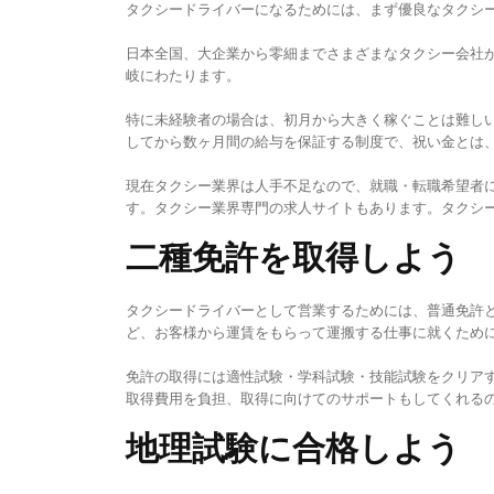
タクシードライバーになるためには、まず優良なタクシ
日本全国、大企業から零細までさまざまなタクシー会社
岐にわたります。
特に未経験者の場合は、初月から大きく稼ぐことは難し
してから数ヶ月間の給与を保証する制度で、祝い金とは、
現在タクシー業界は人手不足なので、就職・転職希望者
す。タクシー業界専門の求人サイトもあります。タクシ
二種免許を取得しよう
タクシードライバーとして営業するためには、普通免許
ど、お客様から運賃をもらって運搬する仕事に就くため
免許の取得には適性試験・学科試験・技能試験をクリア
取得費用を負担、取得に向けてのサポートもしてくれる
地理試験に合格しよう