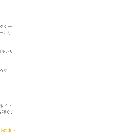
クシー
ーにな
げるため
るか」
るドラ
を稼ぐよ
小の違い