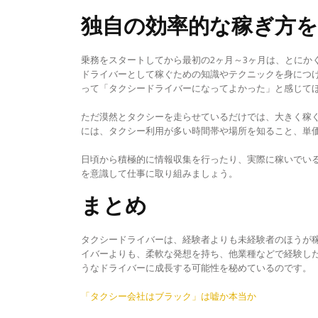
独自の効率的な稼ぎ方
乗務をスタートしてから最初の2ヶ月～3ヶ月は、とにか
ドライバーとして稼ぐための知識やテクニックを身につ
って「タクシードライバーになってよかった」と感じて
ただ漠然とタクシーを走らせているだけでは、大きく稼
には、タクシー利用が多い時間帯や場所を知ること、単
日頃から積極的に情報収集を行ったり、実際に稼いでい
を意識して仕事に取り組みましょう。
まとめ
タクシードライバーは、経験者よりも未経験者のほうが
イバーよりも、柔軟な発想を持ち、他業種などで経験した
うなドライバーに成長する可能性を秘めているのです。
投
「タクシー会社はブラック」は嘘か本当か