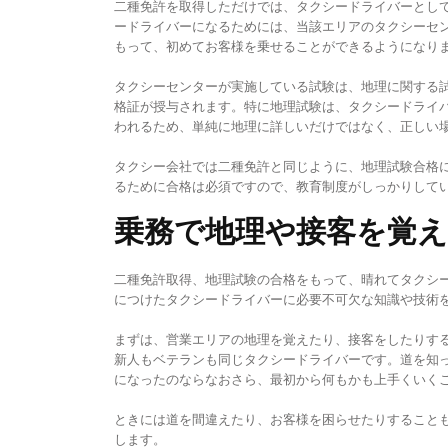
二種免許を取得しただけでは、タクシードライバーとし
ードライバーになるためには、当該エリアのタクシーセ
もって、初めてお客様を乗せることができるようになり
タクシーセンターが実施している試験は、地理に関する
格証が授与されます。特に地理試験は、タクシードライ
われるため、単純に地理に詳しいだけではなく、正しい
タクシー会社では二種免許と同じように、地理試験合格
るために合格は必須ですので、教育制度がしっかりして
乗務で地理や接客を覚
二種免許取得、地理試験の合格をもって、晴れてタクシ
につけたタクシードライバーに必要不可欠な知識や技術
まずは、営業エリアの地理を覚えたり、接客をしたりす
新人もベテランも同じタクシードライバーです。道を知
になったのならなおさら、最初から何もかも上手くいく
ときには道を間違えたり、お客様を困らせたりすること
します。