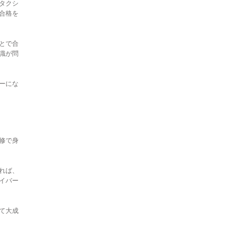
タクシ
合格を
とで合
識が問
ーにな
修で身
れば、
イバー
て大成