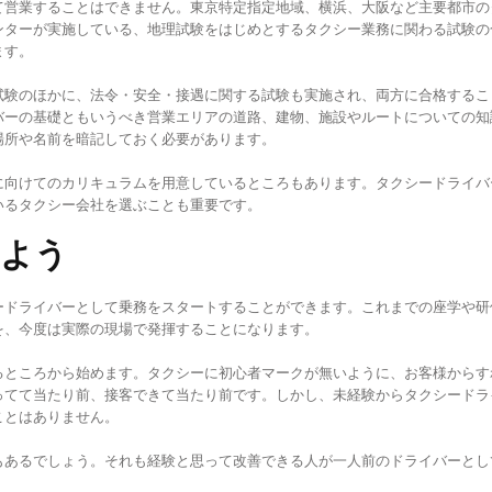
て営業することはできません。東京特定指定地域、横浜、大阪など主要都市の
ンターが実施している、地理試験をはじめとするタクシー業務に関わる試験の
ます。
試験のほかに、法令・安全・接遇に関する試験も実施され、両方に合格するこ
バーの基礎ともいうべき営業エリアの道路、建物、施設やルートについての知
場所や名前を暗記しておく必要があります。
に向けてのカリキュラムを用意しているところもあります。タクシードライバ
いるタクシー会社を選ぶことも重要です。
えよう
ードライバーとして乗務をスタートすることができます。これまでの座学や研
を、今度は実際の現場で発揮することになります。
るところから始めます。タクシーに初心者マークが無いように、お客様からす
ってて当たり前、接客できて当たり前です。しかし、未経験からタクシードラ
ことはありません。
もあるでしょう。それも経験と思って改善できる人が一人前のドライバーとし