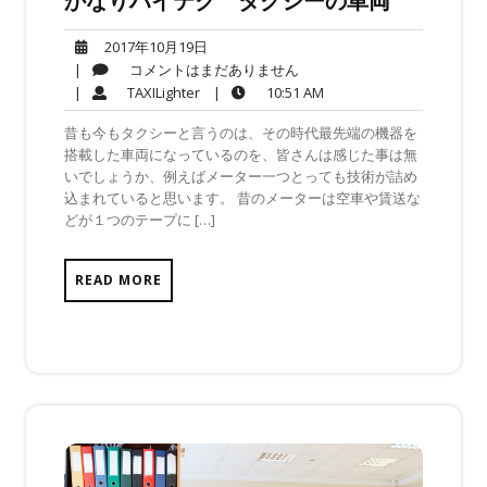
かなりハイテク タクシーの車両
2017
2017年10月19日
年
コ
|
コメントはまだありません
10
メ
TAXILighter
10:51
|
TAXILighter
|
10:51 AM
月
ン
AM
昔も今もタクシーと言うのは、その時代最先端の機器を
19
ト
搭載した車両になっているのを、皆さんは感じた事は無
日
は
いでしょうか、例えばメーター一つとっても技術が詰め
ま
込まれていると思います。 昔のメーターは空車や賃送な
だ
どが１つのテープに […]
あ
り
ま
READ MORE
せ
ん