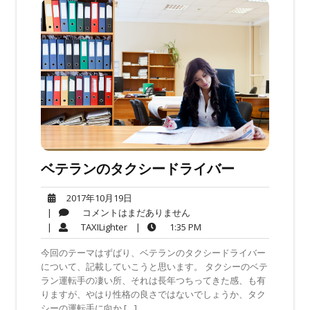
ベテランのタクシードライバー
2017
2017年10月19日
年
コ
|
コメントはまだありません
10
メ
TAXILighter
1:35
|
TAXILighter
|
1:35 PM
月
ン
PM
今回のテーマはずばり、ベテランのタクシードライバー
19
ト
について、記載していこうと思います。 タクシーのベテ
日
は
ラン運転手の凄い所、それは長年つちってきた感、も有
ま
りますが、やはり性格の良さではないでしょうか、タク
だ
シーの運転手に向か […]
あ