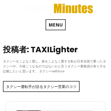
Skip
to
content
MENU
投稿者:
TAXILighter
タクシーをこよなく愛し、旅をこよなく愛する私が日本全国で乗ったタ
クシーや、今後こうなるのではないかと言うタクシー乗務員の有り方を
記載したいと思います。 タクシーwithlove
タクシー運転手が語るタクシー営業のコツ