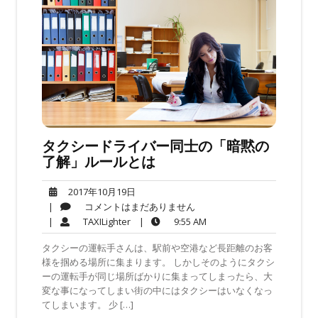
タクシードライバー同士の「暗黙の
了解」ルールとは
2017
2017年10月19日
年
コ
|
コメントはまだありません
10
メ
TAXILighter
9:55
|
TAXILighter
|
9:55 AM
月
ン
AM
タクシーの運転手さんは、駅前や空港など長距離のお客
19
ト
様を掴める場所に集まります。 しかしそのようにタクシ
日
は
ーの運転手が同じ場所ばかりに集まってしまったら、大
ま
変な事になってしまい街の中にはタクシーはいなくなっ
だ
てしまいます。 少 […]
あ