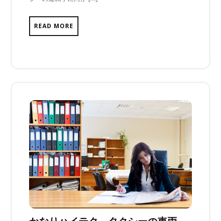
り
ま
READ MORE
せ
ん